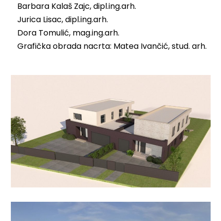
Barbara Kalaš Zajc, dipl.ing.arh.
Jurica Lisac, dipl.ing.arh.
Dora Tomulić, mag.ing.arh.
Grafička obrada nacrta: Matea Ivančić, stud. arh.