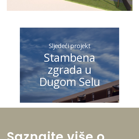
Sljedeći projekt
Stambena
zgrada u
Dugom Selu
Saznajte
više
o